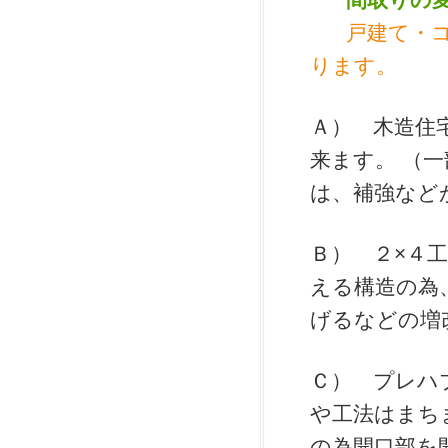
戸建て・
ります。
Ａ） 木造住
来ます。 （
は、補強など
Ｂ） ２×４
える構造の為
げるなどの増
Ｃ） プレハ
や工法はまち
の為開口部を