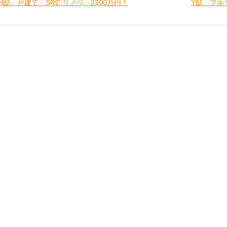
 H邸、戸建て、SRC,リノベ、2300万円！
Y邸、フルリ