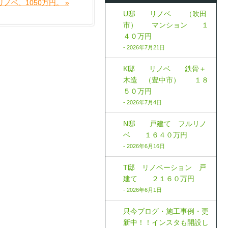
ノベ、1050万円。 »
U邸 リノベ （吹田
市） マンション １
４０万円
- 2026年7月21日
K邸 リノベ 鉄骨＋
木造 （豊中市） １８
５０万円
- 2026年7月4日
N邸 戸建て フルリノ
ベ １６４０万円
- 2026年6月16日
T邸 リノベーション 戸
建て ２１６０万円
- 2026年6月1日
只今ブログ・施工事例・更
新中！！インスタも開設し