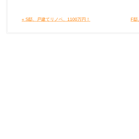
« S邸、戸建てリノベ、1100万円！
F邸