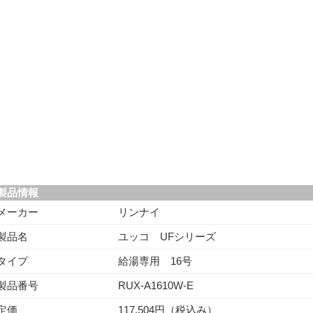
製品情報
メーカー
リンナイ
製品名
ユッコ UFシリーズ
タイプ
給湯専用 16号
製品番号
RUX-A1610W-E
定価
117,504円（税込み）