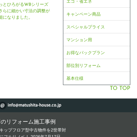
エコ・省エネ
っとひろがるWBシリーズ
さらに細かい寸法の調整が
キャンペーン商品
能になりました。
スペシャルプライス
マンション用
お得なパックプラン
部位別リフォーム
基本仕様
TO TOP
新のリフォーム施工事例
キップフロア型中古物件を2世帯対
にフルリノベ！
2026年7月17日