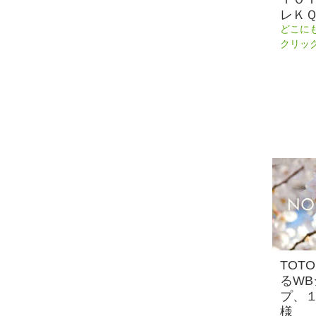
レＫ
どこに
クリッ
TOT
るWB
プ、
様