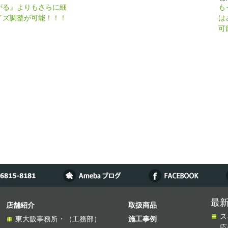
がる』よりもさらに細
も
イズ調整が可能！！！
は
可
最
店舗紹介
取扱商品
ス
東大阪事務所・（工務部）
施工事例
応