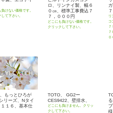
Ｑ
ロ、リンナイ製、幅６
ガ
０㎝、標準工事費込７
７
も負けない価格です。
７，０００円
クして下さい。
リ
コ
どこにも負けない価格です。
７
クリックして下さい。
７
０
O、もっとひろが
TOTO、 GG2ー
T
シリーズ、Nタイ
CES9422、壁排水、
る
１１１６、基本仕
プ
どこにも負けません。クリッ
様
クして下さい。