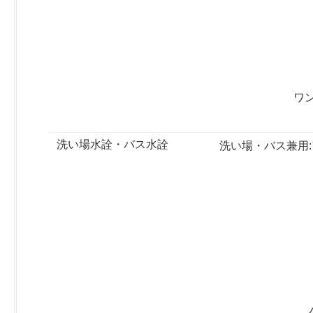
ワ
洗い場水詮・バス水詮
洗い場・バス兼用