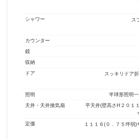
シャワー
ス
カウンター
鏡
収納
ドア
スッキリドア折
照明
半球形照明一
天井・天井換気扇
平天井(壁高さH２０１
定価
１１１６(０．７５坪弱)